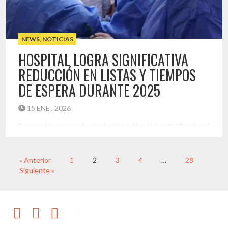
NEWS
,
NOTICIAS
HOSPITAL LOGRA SIGNIFICATIVA
REDUCCIÓN EN LISTAS Y TIEMPOS
DE ESPERA DURANTE 2025
15 ENE , 2026
Extraordinarios resultados ha obtenido el Hospital Provincial
del Huasco en la reducción de listas de espera durante el
año 2025, registrando una disminución promedio de 34 días
en los tiempos de espera para nuevas consultas de
« Anterior
1
2
3
4
…
28
especialidades, junto con el retorno a estándares
Siguiente »
prepandémicos en atención odontológica de especialidad e
intervenciones quirúrgicas, superando incluso los […]
Destacado