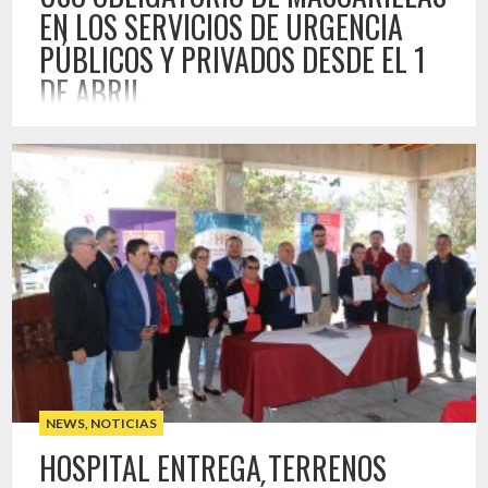
EN LOS SERVICIOS DE URGENCIA
PÚBLICOS Y PRIVADOS DESDE EL 1
DE ABRIL
31 MAR , 2026
La disposición comenzará a regir el 1 de abril de 2026 y busca
fortalecer las medidas de prevención ante el aumento de la
circulación de virus respiratorios. En el marco de la
estrategia de Campaña de Invierno, que a través de
distintas acciones busca enfrentar la alta circulación de virus
respiratorios, el Ministerio de Salud […]
NEWS
,
NOTICIAS
HOSPITAL ENTREGA TERRENOS