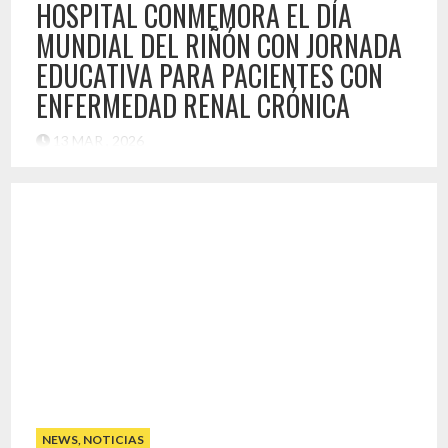
HOSPITAL CONMEMORA EL DÍA
MUNDIAL DEL RIÑÓN CON JORNADA
EDUCATIVA PARA PACIENTES CON
ENFERMEDAD RENAL CRÓNICA
13 MAR , 2026
En el marco de la conmemoración del Día Mundial del Riñón
2026, el Hospital Provincial del Huasco realizó latercera
jornada dirigida a pacientes del programa de ketoanálogos,
iniciativa clínica orientada al tratamiento y acompañamiento
de personas con Enfermedad Renal Crónica en etapas
prediálisis (etapas 4 y 5). La actividad tuvo como principal
objetivo fortalecer la […]
Destacado
NEWS
,
NOTICIAS