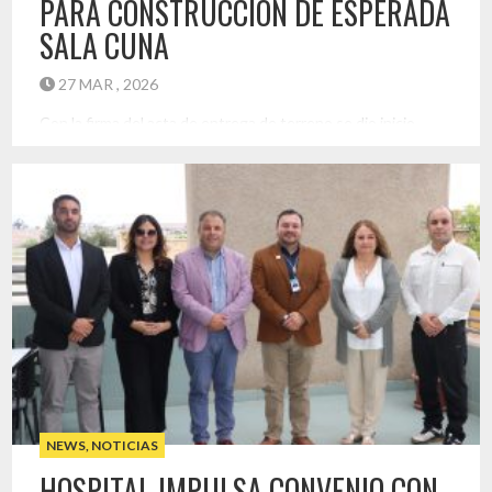
PARA CONSTRUCCIÓN DE ESPERADA
SALA CUNA
27 MAR , 2026
Con la firma del acta de entrega de terreno se dio inicio
oficial al proyecto de construcción de la nueva Sala Cuna del
Hospital Provincial del Huasco, una obra largamente
esperada por la comunidad hospitalaria y que permitirá
mejorar significativamente las condiciones laborales de sus
funcionarias y funcionarios. La iniciativa considera la
habilitación de una […]
Destacado
NEWS
,
NOTICIAS
HOSPITAL IMPULSA CONVENIO CON