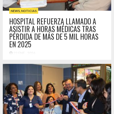
NEWS
,
NOTICIAS
HOSPITAL REFUERZA LLAMADO A
ASISTIR A HORAS MÉDICAS TRAS
PÉRDIDA DE MÁS DE 5 MIL HORAS
EN 2025
22 ENE , 2026
El Hospital Provincial del Huasco informó que entre enero y
noviembre de 2025 se registró la pérdida de más de 5 mil
400 horas médicas debido a la inasistencia de usuarios a sus
consultas programadas con especialistas, cifra que equivale
al 9,7% del total de las atenciones agendadas en dicho
período. De acuerdo con el […]
Destacado