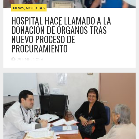
NEWS
,
NOTICIAS
HOSPITAL HACE LLAMADO A LA
DONACIÓN DE ÓRGANOS TRAS
NUEVO PROCESO DE
PROCURAMIENTO
29 ENE , 2026
El Hospital Provincial del Huasco (HPH) continúa avanzando
en el fortalecimiento de la cultura de la donación de órganos,
destacando la relevancia del procuramiento como un acto
solidario que permite salvar y mejorar la vida de múltiples
personas en el país. En este contexto, recientemente se
desarrolló un nuevo proceso de procuramiento de órganos
en […]
Destacado