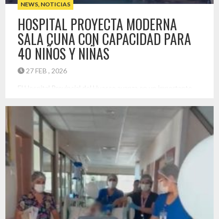
NEWS
,
NOTICIAS
HOSPITAL PROYECTA MODERNA
SALA CUNA CON CAPACIDAD PARA
40 NIÑOS Y NIÑAS
27 FEB , 2026
El Hospital Provincial del Huasco avanza en un importante
proyecto de fortalecimiento de su infraestructura con la
habilitación de una nueva sala cuna al interior del recinto
hospitalario, iniciativa que busca brindar un espacio seguro,
moderno y adecuado para hijos e hijas de funcionarios y
funcionarias. El proyecto, que es una iniciativa anhelada hace
años, […]
Destacado