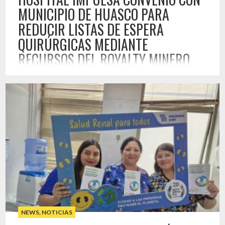
MUNICIPIO DE HUASCO PARA
REDUCIR LISTAS DE ESPERA
QUIRÚRGICAS MEDIANTE
RECURSOS DEL ROYALTY MINERO
20 MAR , 2026
El Hospital Provincial del Huasco sostuvo una importante
reunión de trabajo con el Municipio de Huasco con el
objetivo de avanzar en la concreción de un convenio de
colaboración que permita destinar recursos provenientes
del royalty minero para la realización de atenciones de
especialidad e intervenciones quirúrgicas, orientadas a
reducir las listas de espera existentes […]
Destacado
NEWS
,
NOTICIAS