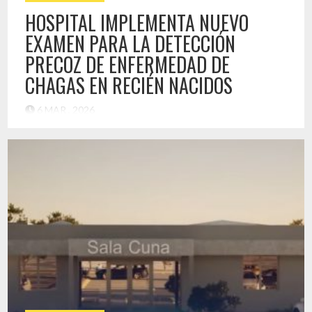
HOSPITAL IMPLEMENTA NUEVO
EXAMEN PARA LA DETECCIÓN
PRECOZ DE ENFERMEDAD DE
CHAGAS EN RECIÉN NACIDOS
6 MAR , 2026
Con el objetivo de fortalecer el diagnóstico oportuno y
proteger la salud de las nuevas generaciones, el Hospital
Provincial del Huasco incorporó el examen de métodos
directos —conocido como técnica de gota gruesa— para la
detección temprana de la enfermedad de Chagas en recién
nacidos, hijos de madres con diagnóstico positivo. Esta
técnica permite identificar […]
Destacado