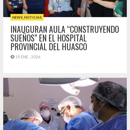
NEWS
,
NOTICIAS
INAUGURAN AULA “CONSTRUYENDO
SUEÑOS” EN EL HOSPITAL
PROVINCIAL DEL HUASCO
19 ENE , 2026
Con el compromiso de garantizar el derecho a la educación
de niños, niñas y jóvenes en situación de hospitalización, la
Secretaría Regional Ministerial de Educación de Atacama y el
Hospital Provincial del Huasco realizaron la inauguración del
Aula Hospitalaria “Construyendo Sueños”, establecimiento
particular subvencionado que estará a cargo de la Entidad
Educacional del mismo nombre. […]
Destacado