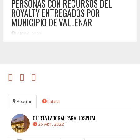
PERSONAS CON RECURSOS DEL
ROYALTY ENTREGADOS POR
MUNICIPIO DE VALLENAR
7 MAY , 2026
Dos mil dos personas en total ha atendido el Hospital
Provincial del Huasco, luego de que el año pasado firmara un
convenio de colaboración con la municipalidad de Vallenar,
para reducir listas de espera de especialidades con recursos
del royalty minero. De un total de 2.500 personas, más de 2
mil usuarios ya fueron atendidos, […]
Destacado
Popular
Latest
OFERTA LABORAL PARA HOSPITAL
25 Abr , 2022