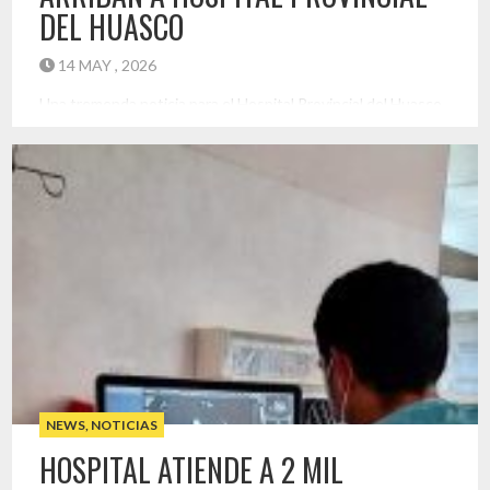
DEL HUASCO
14 MAY , 2026
Una tremenda noticia para el Hospital Provincial del Huasco
entregó el director del recinto, al informar que ingresaron 5
nuevos especialistas al recinto médico, que permitirá
fortalecer la atención de los vecinos de la provincia. “Son 5
nuevos especialistas que han ingresado a nuestra dotación
de facultativos del Hospital Provincial del Huasco, que nos
significará […]
Destacado
NEWS
,
NOTICIAS
HOSPITAL ATIENDE A 2 MIL