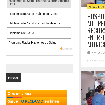
Destaca
NEWS
,
NOT
HOSPIT
MIL P
RECUR
ENTRE
MUNICI
7 MAY , 
Dos mil dos
el Hospital 
BUSCAR
que el año 
POR:
colaboración
Vallenar, pa
especialidad
minero. De 
de 2 mil usu
Destaca