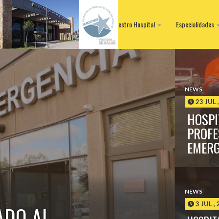
Nuestro Hospital
Especialidades
NEWS
23 JUL 
HOSPI
PROFE
EMERG
NEWS
3 JUL ,
ADO AL