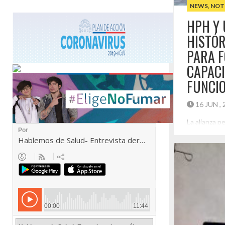
NEWS
,
NOT
HPH Y
HISTÓR
PARA F
CAPACI
FUNCIO
16 JUN ,
La alianza p
y funcionari
cursos espec
para el sist
competencias
gestión del 
Huasco. En 
dependencias
Huasco Mons
Universidad 