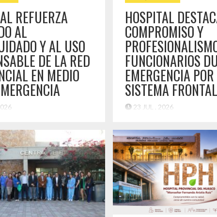
TAL REFUERZA
HOSPITAL DESTAC
DO AL
COMPROMISO Y
IDADO Y AL USO
PROFESIONALISMO
SABLE DE LA RED
FUNCIONARIOS D
NCIAL EN MEDIO
EMERGENCIA POR
EMERGENCIA
SISTEMA FRONTA
 2026
23 JUL , 2026
miento insta a la comunidad a
Recinto asistencial mantuvo la
fermedades respiratorias y
de las prestaciones y reforzó 
 servicios de salud de acuerdo
de respuesta para atender las
dad de cada caso,
de la comunidad de la provinci
o las complejas condiciones
En medio de las complejas con
 la Provincia del Huasco tras
generadas por el sistema front
rontal y la declaración de Zona
afectó a la provincia del Huasco
e. En el contexto de la
Provincial del Huasco “Monse
ue vive la […]
Ariztía Ruiz” desplegó un […]
do
Destacado