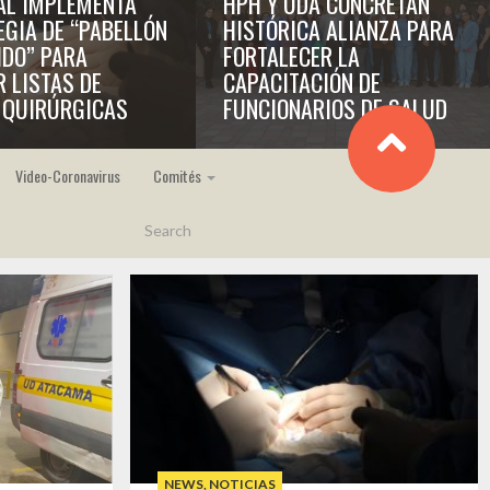
AL IMPLEMENTA
HPH Y UDA CONCRETAN
EGIA DE “PABELLÓN
HISTÓRICA ALIANZA PARA
IDO” PARA
FORTALECER LA
R LISTAS DE
CAPACITACIÓN DE
 QUIRÚRGICAS
FUNCIONARIOS DE SALUD
Video-Coronavirus
Comités
NEWS
,
NOTICIAS