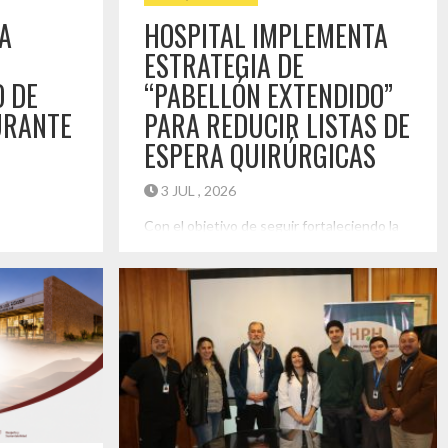
A
HOSPITAL IMPLEMENTA
ESTRATEGIA DE
 DE
“PABELLÓN EXTENDIDO”
URANTE
PARA REDUCIR LISTAS DE
ESPERA QUIRÚRGICAS
L
3 JUL , 2026
Con el objetivo de seguir fortaleciendo la
atención de salud y reducir los tiempos de
 continuidad
espera de los usuarios, el Hospital
su capacidad
Provincial del Huasco (HPH) puso en
 necesidades
marcha la estrategia de “Pabellón
a del Huasco.
Extendido”, modalidad que amplía el
diciones
funcionamiento de los pabellones
al que
quirúrgicos entre las 17:00 y las 20:00
, el Hospital
horas para la realización de cirugías. La […]
ñor Fernando
Destacado