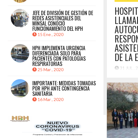
HOSPI
JEFE DE DIVISIÓN DE GESTIÓN DE
LLAMA
REDES ASISTENCIALES DEL
MINSAL CONOCIÓ
AUTOCU
FUNCIONAMIENTO DEL HPH
15 Ene , 2020
RESPON
ASISTE
HPH IMPLEMENTA URGENCIA
DIFERENCIADA SOLO PARA
DE LA 
PACIENTES CON PATOLOGÍAS
RESPIRATORIAS
31 JUL ,
25 Mar , 2020
El estableci
IMPORTANTE: MEDIDAS TOMADAS
prevenir en
POR HPH ANTE CONTINGENCIA
acudir a los
SANITARIA
con la grave
16 Mar , 2020
considerand
que enfrenta
el sistema f
de Catástrof
emergencia q
Destaca