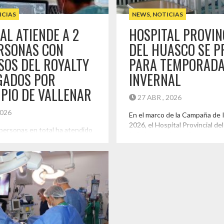
do
ICIAS
NEWS
,
NOTICIAS
AL ATIENDE A 2
HOSPITAL PROVIN
ERSONAS CON
DEL HUASCO SE P
SOS DEL ROYALTY
PARA TEMPORAD
GADOS POR
INVERNAL
PIO DE VALLENAR
27 ABR , 2026
2026
En el marco de la Campaña de 
2026, el Hospital Provincial de
 personas en total ha atendido
(HPH), a través del Servicio de
Provincial del Huasco, luego de
Atacama, está fortaleciendo s
pasado firmara un convenio de
de respuesta frente al aumen
 con la municipalidad de
enfermedades respiratorias, m
ra reducir listas de espera de
habilitación progresiva de cama
es con recursos del royalty
refuerzo de equipos clínicos y
un total de 2.500 personas, más
profesionales en distintas uni
arios ya fueron atendidos, […]
establecimiento. Según […]
do
Destacado