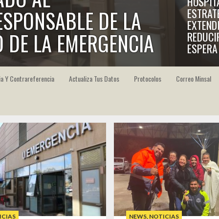
HOSPIT
ESTRAT
ESPONSABLE DE LA
EXTEND
O DE LA EMERGENCIA
REDUCI
ESPERA
a Y Contrareferencia
Actualiza Tus Datos
Protocolos
Correo Minsal
LO QUE HACEMOS
V
S
D
1
2
6
7
8
9
13
14
15
16
20
21
22
23
27
28
29
30
ICIAS
NEWS
,
NOTICIAS