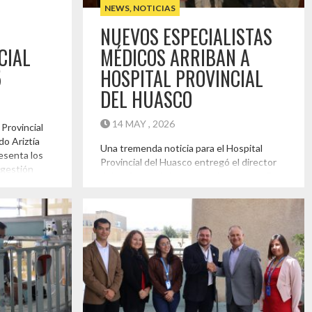
NEWS
,
NOTICIAS
NUEVOS ESPECIALISTAS
CIAL
MÉDICOS ARRIBAN A
5
HOSPITAL PROVINCIAL
DEL HUASCO
14 MAY , 2026
 Provincial
o Ariztía
Una tremenda noticia para el Hospital
esenta los
Provincial del Huasco entregó el director
 gestión
del recinto, al informar que ingresaron 5
ante el año
nuevos especialistas al recinto médico,
ipales
que permitirá fortalecer la atención de los
 de la
vecinos de la provincia. “Son 5 nuevos
an nuestra
especialistas que han ingresado a nuestra
dad,
dotación de facultativos del Hospital
y principales
Provincial del Huasco, que nos significará
[…]
Destacado