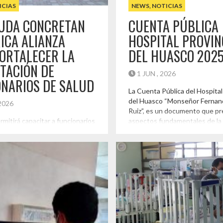
ICIAS
NEWS
,
NOTICIAS
 UDA CONCRETAN
CUENTA PÚBLICA
ICA ALIANZA
HOSPITAL PROVIN
ORTALECER LA
DEL HUASCO 202
TACIÓN DE
1 JUN , 2026
NARIOS DE SALUD
La Cuenta Pública del Hospital
del Huasco “Monseñor Fernand
 2026
Ruiz”, es un documento que pr
ermitirá capacitar a funcionarios
aspectos fundamentales de la
as de salud a través de diez
institucional desarrollados dur
ializados en áreas prioritarias
2025 y un resumen de las princ
ema sanitario, fortaleciendo
actividades realizadas en torno
 clínicas, técnicas y de
actividad hospitalaria. Destac
cuidado en la Provincia del
nuestra labor, esfuerzo, identi
una ceremonia realizada en
presencia provincial y regional 
 del Hospital Provincial del
[…]
eñor Fernando Ariztía Ruiz, la
Destacado
de […]