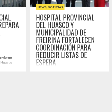
NEWS
,
NOTICIAS
CIAL
HOSPITAL PROVINCIAL
REPARA
DEL HUASCO Y
A
MUNICIPALIDAD DE
FREIRINA FORTALECEN
COORDINACIÓN PARA
REDUCIR LISTAS DE
Invierno
ESPERA
l Huasco
 Salud de
17 ABR , 2026
u capacidad
to de
Con el objetivo de continuar fortaleciendo
ediante la
el trabajo colaborativo en beneficio de la
s y el
comunidad, el director del Hospital
Provincial del Huasco, (HPH) Juan Pablo
dades del
Rojas, sostuvo una reunión de
coordinación con el alcalde de la comuna
de Freirina, Fernando Ruhl, acompañado