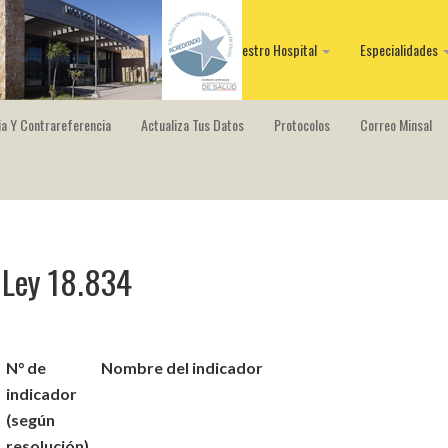
Nuestro Hospital
Especialidades
a Y Contrareferencia
Actualiza Tus Datos
Protocolos
Correo Minsal
Ley 18.834
N° de
Nombre del indicador
indicador
(según
resolución)