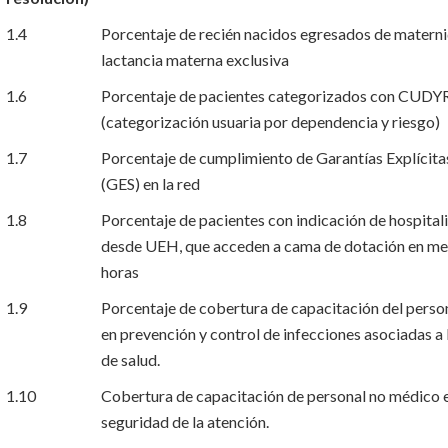
1.4
Porcentaje de recién nacidos egresados de matern
lactancia materna exclusiva
1.6
Porcentaje de pacientes categorizados con CUDY
(categorización usuaria por dependencia y riesgo)
1.7
Porcentaje de cumplimiento de Garantías Explícita
(GES) en la red
1.8
Porcentaje de pacientes con indicación de hospital
desde UEH, que acceden a cama de dotación en me
horas
1.9
Porcentaje de cobertura de capacitación del person
en prevención y control de infecciones asociadas a 
de salud.
1.10
Cobertura de capacitación de personal no médico 
seguridad de la atención.