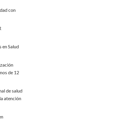
idad con
R
s en Salud
ización
nos de 12
al de salud
la atención
en