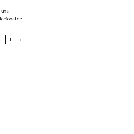
s una
Nacional de
‹
1
›