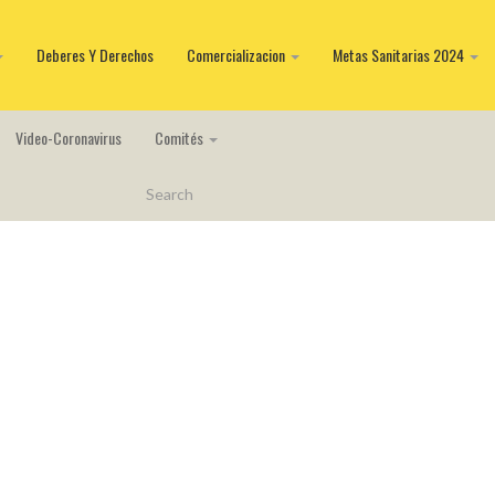
Deberes Y Derechos
Comercializacion
Metas Sanitarias 2024
Video-Coronavirus
Comités