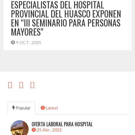
ESPECIALISTAS DEL HOSPITAL
PROVINCIAL DEL HUASCO EXPONEN
EN “III SEMINARIO PARA PERSONAS
MAYORES”
9 OCT , 2025
Con la participación de más de 100 personas, el Hospital
Provincial del Huasco “Monseñor Fernando Ariztía Ruiz”
junto a la Municipalidad de Vallenar, organizó el “III seminario
para el Adulto Mayor” donde diversos especialistas médicos
presentaron temas de interés relacionados con temas de
salud para Personas Mayores. “Esta instancia de reunirnos
con las Personas Mayores […]
Destacado
Popular
Latest
OFERTA LABORAL PARA HOSPITAL
25 Abr , 2022