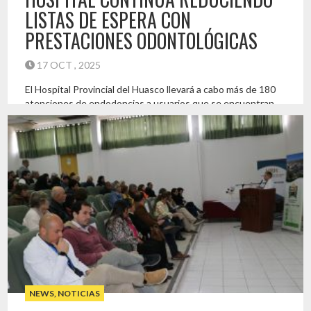
LISTAS DE ESPERA CON
PRESTACIONES ODONTOLÓGICAS
17 OCT , 2025
El Hospital Provincial del Huasco llevará a cabo más de 180
atenciones de endodoncias a usuarios que se encuentran
en lista de espera de atención por estas prestaciones
odontológicas en la provincia del Huasco. “Serán más de 185
tratamientos dentales de la especialidad de endodoncia,
que permitirán reducir la lista de espera en esta
especialidad, […]
Destacado
NEWS
,
NOTICIAS