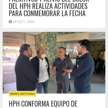
DEL HPH REALIZA ACTIVIDADES
PARA CONMEMORAR LA FECHA
29 OCT , 2025
Durante octubre, el Programa de Cuidados Paliativos y Alivio
del dolor del Hospital Provincial del Huasco (HPH) organizó
una serie de actividades en el marco de la conmemoración
de esta significativa fecha. La médico Carmen Gallardo,
encargada del programa de Cuidados Paliativos del HPH
explicó que “todos los años, el segundo sábado de octubre
se […]
Destacado
NEWS
,
NOTICIAS
HPH CONFORMA EQUIPO DE