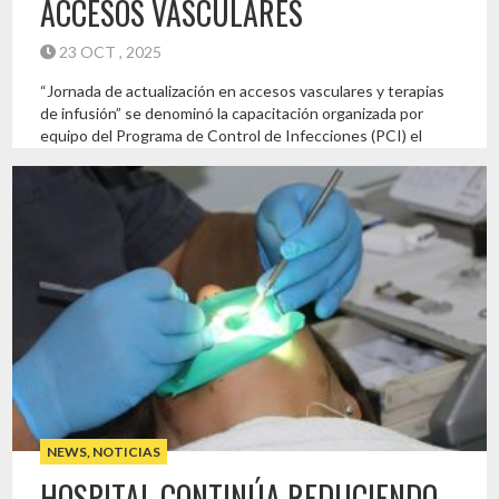
ACCESOS VASCULARES
23 OCT , 2025
“Jornada de actualización en accesos vasculares y terapias
de infusión” se denominó la capacitación organizada por
equipo del Programa de Control de Infecciones (PCI) el
equipo de Accesos Vasculares del Hospital Provincial del
Huasco. La charla realizada en colaboración con Solventum
(empresa líder en soluciones para el cuidado de la piel y
prevención de infecciones […]
Destacado
NEWS
,
NOTICIAS
HOSPITAL CONTINÚA REDUCIENDO