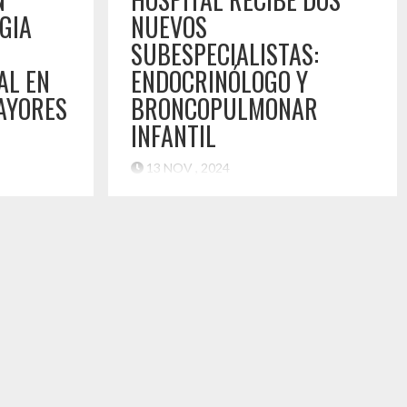
GIA
NUEVOS
SUBESPECIALISTAS:
AL EN
ENDOCRINÓLOGO Y
AYORES
BRONCOPULMONAR
INFANTIL
13 NOV , 2024
Provincial
Una tremenda e histórica noticia recibieron
r una
los vecinos de la provincia del Huasco,
ver la
luego de que arribaran de vuelta al Hospital
nas con
Provincial del Huasco, dos nuevos
a de la
subespecialistas pediátricos, lo que
l Centrado
permitirá ampliar la oferta de prestaciones
iativa que
y mejorar la calidad de la atención y
rales y
resolución en las atenciones del sistema
fermedades
público. Se trata de los […]
ón […]
Destacado