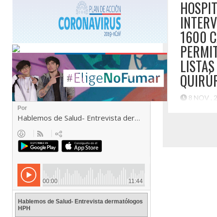
HOSPIT
INTERV
1600 
PERMI
LISTAS
QUIRÚ
8 NOV , 
Una tremend
desarrollado
Huasco, al r
intervencio
a la fecha y
se han real
cataratas en
correspondi
intervenidos
Destaca