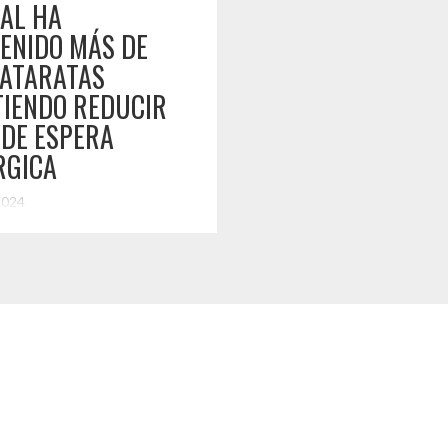
AL HA
ENIDO MÁS DE
CATARATAS
TIENDO REDUCIR
 DE ESPERA
RGICA
2024
a labor es la que ha
 el Hospital Provincial del
educir las listas de espera con
nes de cataratas, luego de que
 durante los últimos 5 años año
izado 1667 intervenciones de
 la provincia del Huasco,
entes a 972 usuarios
. Sólo durante […]
do