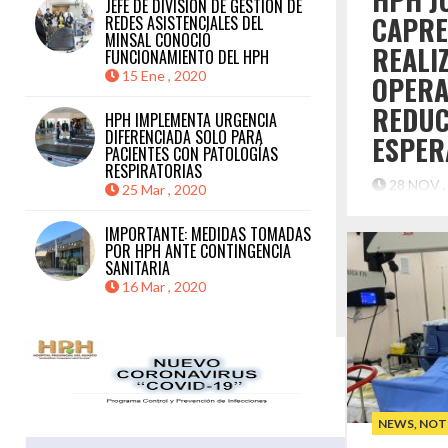
JEFE DE DIVISIÓN DE GESTIÓN DE
CAPRE
REDES ASISTENCIALES DEL
MINSAL CONOCIÓ
REALI
FUNCIONAMIENTO DEL HPH
15 Ene , 2020
OPERA
REDUC
HPH IMPLEMENTA URGENCIA
DIFERENCIADA SOLO PARA
ESPER
PACIENTES CON PATOLOGÍAS
RESPIRATORIAS
28 NOV 
25 Mar , 2020
La próxima s
IMPORTANTE: MEDIDAS TOMADAS
del Huasco r
POR HPH ANTE CONTINGENCIA
junto a la C
SANITARIA
Nacional (
16 Mar , 2020
permitirá re
quirúrgica e
“Estamos co
estrategia
en nuestra 
con Caprede
NEWS
,
NOT
Destaca