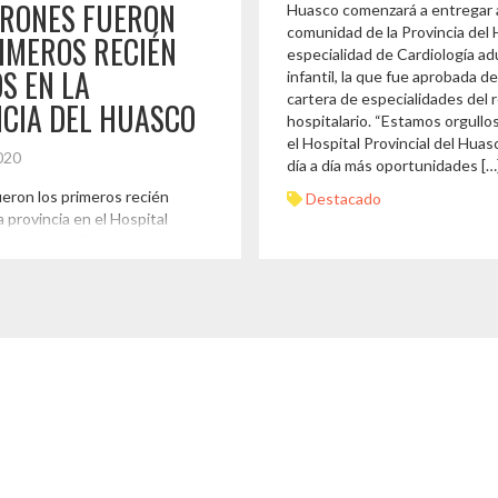
ARONES FUERON
Huasco comenzará a entregar a
comunidad de la Provincia del 
IMEROS RECIÉN
especialidad de Cardiología ad
S EN LA
infantil, la que fue aprobada de
cartera de especialidades del 
CIA DEL HUASCO
hospitalario. “Estamos orgull
el Hospital Provincial del Huas
2020
día a día más oportunidades […
eron los primeros recién
Destacado
a provincia en el Hospital
el Huasco (HPH) durante la
el 02 de enero. Cristóbal
 nació a las 06:45 hrs de la
el primero de ambos bebés en
HPH y sus padres, Valeria
os y Diego Pujado […]