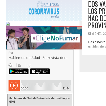
DOS V
LOS PR
NACIDO
PROVIN
6 ENE , 
Dos niños fu
nacidos de l
Provincial d
madrugada d
Freire Rojas,
mañana fue 
nacer en el 
Carmona Lob