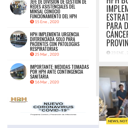
JEFE DE DIVISIÓN DE GESTIÓN DE
IMPLE
REDES ASISTENCIALES DEL
MINSAL CONOCIÓ
ESTRAT
FUNCIONAMIENTO DEL HPH
15 Ene , 2020
PARA D
CÁNCER
HPH IMPLEMENTA URGENCIA
DIFERENCIADA SOLO PARA
PROVIN
PACIENTES CON PATOLOGÍAS
RESPIRATORIAS
23 ENE ,
25 Mar , 2020
Con la idea
IMPORTANTE: MEDIDAS TOMADAS
funciona la 
POR HPH ANTE CONTINGENCIA
Oral que imp
SANITARIA
Concepción 
16 Mar , 2020
cancerígenas
Huasco (HPH
Patricio Rub
programa a e
establecer 
implementarl
NEWS
,
NOT
Destaca