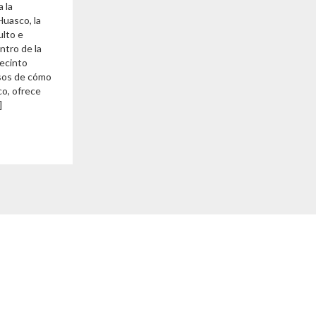
 la
Huasco, la
ulto e
ntro de la
recinto
osos de cómo
co, ofrece
]