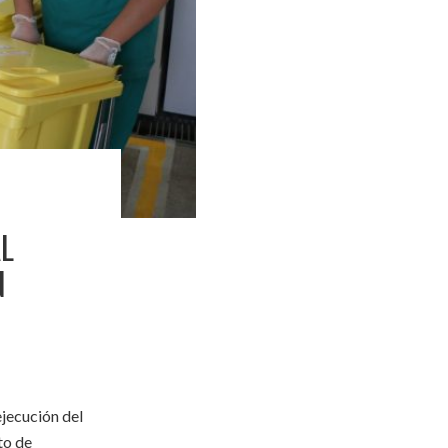
L
N
jecución del
to de