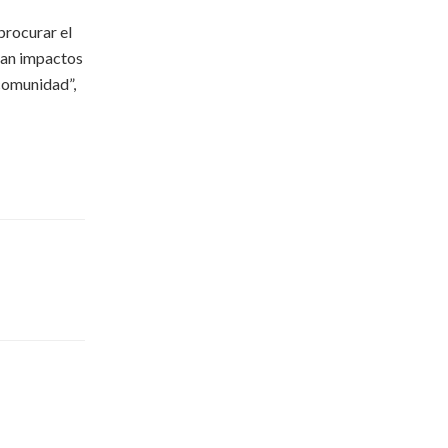
procurar el
can impactos
 comunidad”,