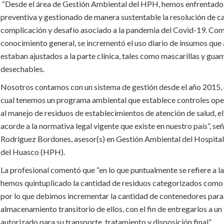
“Desde el área de Gestión Ambiental del HPH, hemos enfrentad
preventiva y gestionado de manera sustentable la resolución de c
complicación y desafío asociado a la pandemia del Covid-19. Com
conocimiento general, se incrementó el uso diario de insumos que
estaban ajustados a la parte clínica, tales como mascarillas y guan
desechables.
Nosotros contamos con un sistema de gestión desde el año 2015, 
cual tenemos un programa ambiental que establece controles ope
al manejo de residuos de establecimientos de atención de salud, el
acorde a la normativa legal vigente que existe en nuestro país”, se
Rodriguez Bordones, asesor(s) en Gestión Ambiental del Hospital
del Huasco (HPH).
La profesional comentó que “en lo que puntualmente se refiere a l
hemos quintuplicado la cantidad de residuos categorizados como 
por lo que debimos incrementar la cantidad de contenedores para
almacenamiento transitorio de ellos, con el fin de entregarlos a un
autorizado para su transporte, tratamiento y disposición final”.