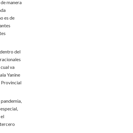
o de manera
ada
o es de
 antes
tes
dentro del
racionales
 cual va
ñala Yanine
 Provincial
a pandemia,
especial,
 el
 tercero