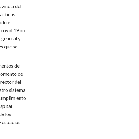
ovincia del
rácticas
siduos
 covid 19 no
 general y
es que se
ementos de
 momento de
irector del
stro sistema
 cumplimiento
spital
de los
y espacios